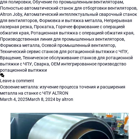
для полировки
,
Обучение по промышленным вентиляторам
,
Полностью автоматический станок для отбортовки вентиляторов
,
Altron Joby
,
Автоматический интеллектуальный сварочный станок
для вентиляторов
,
Формовка и вытяжка металла
,
Непрерывная
лазерная резка
,
Прокатка
,
Горячее формование с операцией
обжатия края
,
Ротационная вытяжка с операцией обжатия края
,
Производственная линия для промышленных вентиляторов
,
Формовка металла
,
Осевой промышленный вентилятор
,
Технический сервис станков для ротационной вытяжки с ЧПУ
,
Вращение
,
Техническое обслуживание станков для ротационной
вытяжки с ЧПУ
,
Сварка
,
OEM интегрированное производство
ротационной вытяжки
Leave a comment
Освоение металла: изучение процесса точения и расширения
металла на станке с ЧПУ ALTRON
March 4, 2025
March 8, 2024
by
altron