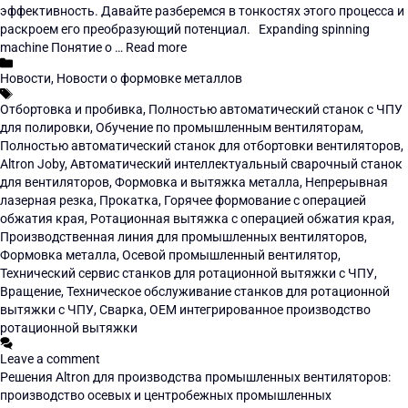
эффективность. Давайте разберемся в тонкостях этого процесса и
раскроем его преобразующий потенциал. Expanding spinning
machine Понятие о …
Read more
Новости
,
Новости о формовке металлов
Отбортовка и пробивка
,
Полностью автоматический станок с ЧПУ
для полировки
,
Обучение по промышленным вентиляторам
,
Полностью автоматический станок для отбортовки вентиляторов
,
Altron Joby
,
Автоматический интеллектуальный сварочный станок
для вентиляторов
,
Формовка и вытяжка металла
,
Непрерывная
лазерная резка
,
Прокатка
,
Горячее формование с операцией
обжатия края
,
Ротационная вытяжка с операцией обжатия края
,
Производственная линия для промышленных вентиляторов
,
Формовка металла
,
Осевой промышленный вентилятор
,
Технический сервис станков для ротационной вытяжки с ЧПУ
,
Вращение
,
Техническое обслуживание станков для ротационной
вытяжки с ЧПУ
,
Сварка
,
OEM интегрированное производство
ротационной вытяжки
Leave a comment
Решения Altron для производства промышленных вентиляторов:
производство осевых и центробежных промышленных