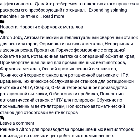
эффективность. Давайте разберемся в тонкостях этого процесса и
раскроем его преобразующий потенциал. Expanding spinning
machine Понятие о …
Read more
Новости
,
Новости о формовке металлов
Altron Joby
,
Автоматический интеллектуальный сварочный станок
для вентиляторов
,
Формовка и вытяжка металла
,
Непрерывная
лазерная резка
,
Прокатка
,
Горячее формование с операцией
обжатия края
,
Ротационная вытяжка с операцией обжатия края
,
Производственная линия для промышленных вентиляторов
,
Формовка металла
,
Осевой промышленный вентилятор
,
Технический сервис станков для ротационной вытяжки с ЧПУ
,
Вращение
,
Техническое обслуживание станков для ротационной
вытяжки с ЧПУ
,
Сварка
,
OEM интегрированное производство
ротационной вытяжки
,
Отбортовка и пробивка
,
Полностью
автоматический станок с ЧПУ для полировки
,
Обучение по
промышленным вентиляторам
,
Полностью автоматический
станок для отбортовки вентиляторов
Leave a comment
Решения Altron для производства промышленных вентиляторов:
производство осевых и центробежных промышленных