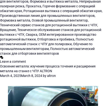
для вентиляторов
,
Формовка и вытяжка металла
,
Непрерывная
лазерная резка
,
Прокатка
,
Горячее формование с операцией
обжатия края
,
Ротационная вытяжка с операцией обжатия края
,
Производственная линия для промышленных вентиляторов
,
Формовка металла
,
Осевой промышленный вентилятор
,
Технический сервис станков для ротационной вытяжки с ЧПУ
,
Вращение
,
Техническое обслуживание станков для ротационной
вытяжки с ЧПУ
,
Сварка
,
OEM интегрированное производство
ротационной вытяжки
,
Отбортовка и пробивка
,
Полностью
автоматический станок с ЧПУ для полировки
,
Обучение по
промышленным вентиляторам
,
Полностью автоматический
станок для отбортовки вентиляторов
Leave a comment
Освоение металла: изучение процесса точения и расширения
металла на станке с ЧПУ ALTRON
March 4, 2025
March 8, 2024
by
altron