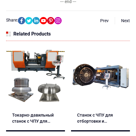
--- end ---
Share:
Prev
Next
Related Products
Токарно-давильный
Станок с ЧПУ для
станок с ЧПУ для
отбортовки и
металла –
пробивки ACFB-3012
однороликовый