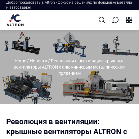
Добро пожаловать в Altron - фокус на решениях по формовке металла
и автосварке!
Home
/
Новости
/
Революция в вентиляции: крышные
вентиляторы ALTRON с алюминиевым металлическим
прядением
Революция в вентиляции:
крышные вентиляторы ALTRON с