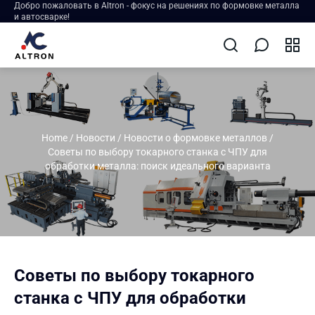
Добро пожаловать в Altron - фокус на решениях по формовке металла
и автосварке!
Home
/
Новости
/
Новости о формовке металлов
/
Советы по выбору токарного станка с ЧПУ для
обработки металла: поиск идеального варианта
Советы по выбору токарного
станка с ЧПУ для обработки