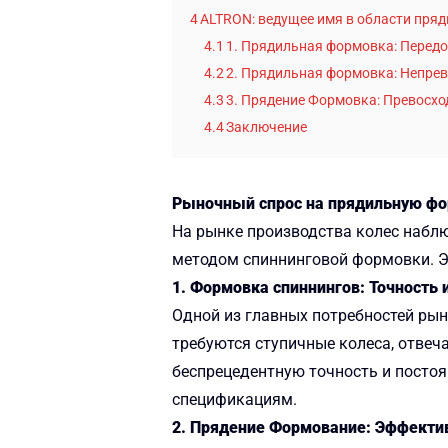
4
ALTRON: ведущее имя в области пр
4.1
1. Прядильная формовка: Передо
4.2
2. Прядильная формовка: Непре
4.3
3. Прядение Формовка: Превосхо
4.4
Заключение
Рыночный спрос на прядильную ф
На рынке производства колес наблю
методом спиннинговой формовки. Э
1. Формовка спиннингов: Точность 
Одной из главных потребностей рын
требуются ступичные колеса, отве
беспрецедентную точность и постоя
спецификациям.
2. Прядение Формование: Эффекти