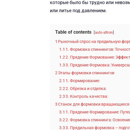
которые было бы трудно или невозм
или литье под давлением.
Table of contents
auto-altron
1
Рыночный спрос на прядильную фор
1.1
1. Формовка спиннингов: Точнос
1.2
2. Прядение Формование: Эффек
1.3
3. Прядение Формовка: Универса
2
Этапы формовки спиннингов
2.1
1. Формирование:
2.2
2. Обрезка и отделка:
2.3
3. Контроль качества:
3
Станок для формовки вращающихся 
3.1
1. Прядение Формирование: Путе
3.2
2. Формовка спиннинга: Освоени
3.3
3. Прядильная формовка – подго