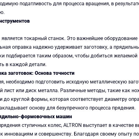
димую податливость для процесса вращения, в результат
ю.
инструментов
 является токарный станок. Это важнейшее оборудование
ная оправка надежно удерживает заготовку, а прядильны
ки подбирается таким образом, чтобы добиться желаемой
ть в каждой детали.
ка заготовок: Основа точности
я, необходимо подготовить исходную металлическую заго
й лист или диск металла. Различные методы, такие как н
и до круглой формы, которая соответствует диаметру опр
акладывает основу для безупречного процесса прядения.
прядильно-формовочных машин
прядения ступичных колес, ALTRON выступает в качестве 
 к инновациям и совершенству. Благодаря своему опыту п