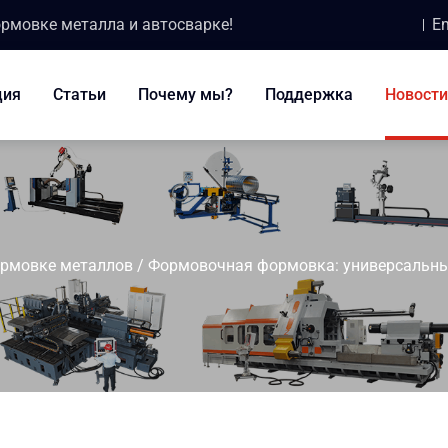
ормовке металла и автосварке!
Em
ция
Статьи
Почему мы?
Поддержка
Новости
ормовке металлов
/
Формовочная формовка: универсальны