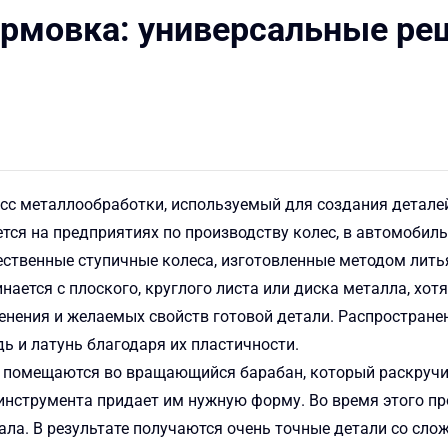
рмовка: универсальные ре
сс металлообработки, используемый для создания детале
уется на предприятиях по производству колес, в автомоби
ественные ступичные колеса, изготовленные методом литья
ается с плоского, круглого листа или диска металла, хо
менения и желаемых свойств готовой детали. Распростра
 и латунь благодаря их пластичности.
и помещаются во вращающийся барабан, который раскручив
инструмента придает им нужную форму. Во время этого пр
ала. В результате получаются очень точные детали со сл