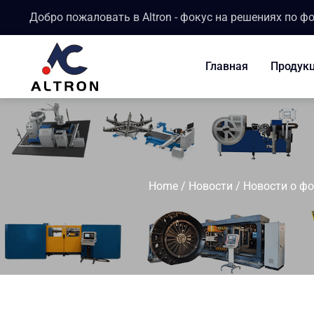
Добро пожаловать в Altron - фокус на решениях по ф
Главная
Продук
Home
/
Новости
/
Новости о ф