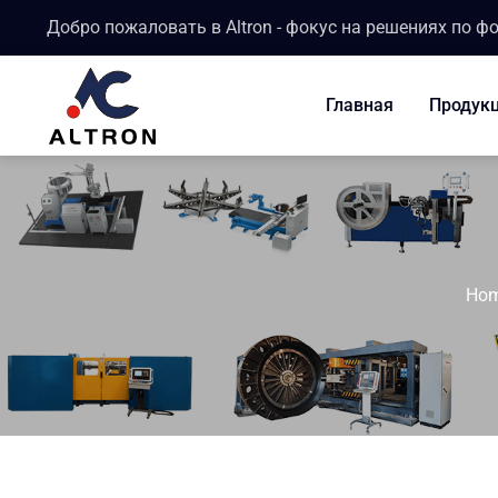
Добро пожаловать в Altron - фокус на решениях по ф
Главная
Продук
Ho