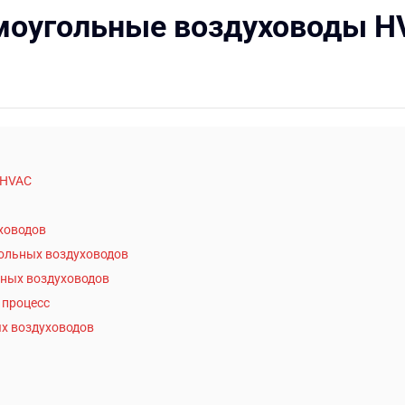
ямоугольные воздуховоды H
 HVAC
ховодов
ольных воздуховодов
ных воздуховодов
 процесс
х воздуховодов