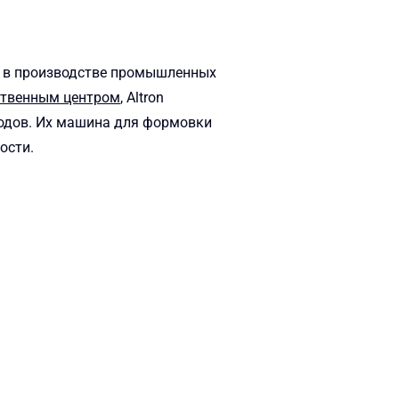
й в производстве промышленных
ственным центром
, Altron
одов. Их машина для формовки
ости.