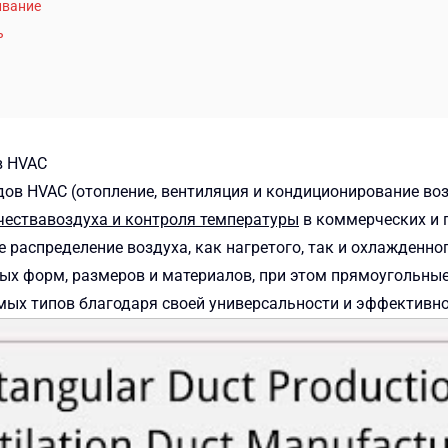
ивание
ь
в HVAC
в HVAC (отопление, вентиляция и кондиционирование во
чества
воздуха
и контроля температуры
в коммерческих и
распределение воздуха, как нагретого, так и охлажденног
х форм, размеров и материалов, при этом прямоугольны
мых типов благодаря своей универсальности и эффективн