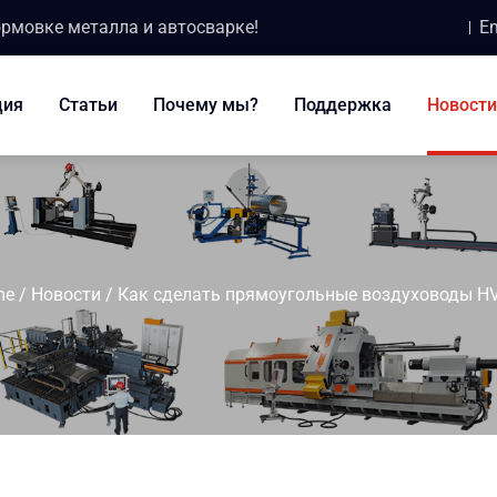
ормовке металла и автосварке!
Em
ция
Статьи
Почему мы?
Поддержка
Новости
me
/
Новости
/
Как сделать прямоугольные воздуховоды H