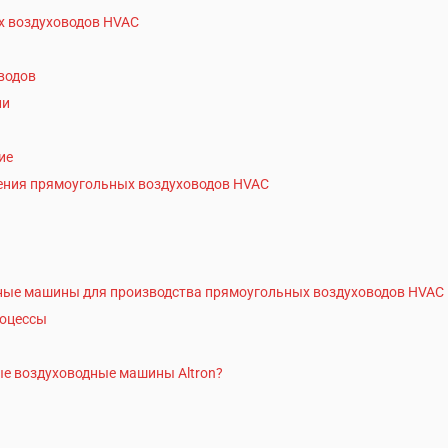
х воздуховодов HVAC
водов
ии
ие
ения прямоугольных воздуховодов HVAC
ные машины для производства прямоугольных воздуховодов HVAC
роцессы
е воздуховодные машины Altron?