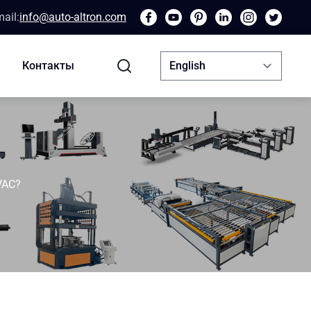
ail:
info@auto-altron.com
Контакты
VAC?