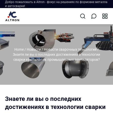
Добро пожаловать в Altron - фокус на решениях по формовке металла
и автосварке!
Home
/
Новости
/
Новости сварочных технологий
/
Знаете ли вы о последних достижениях в технологии
сварки крыльчаток промышленных вентиляторов?
Знаете ли вы о последних
достижениях в технологии сварки