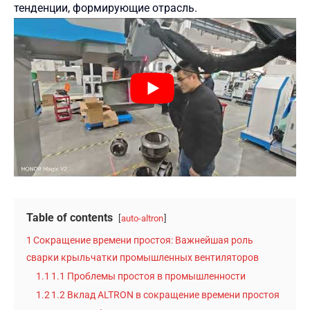
тенденции, формирующие отрасль.
Table of contents
auto-altron
1
Сокращение времени простоя: Важнейшая роль
сварки крыльчатки промышленных вентиляторов
1.1
1.1 Проблемы простоя в промышленности
1.2
1.2 Вклад ALTRON в сокращение времени простоя