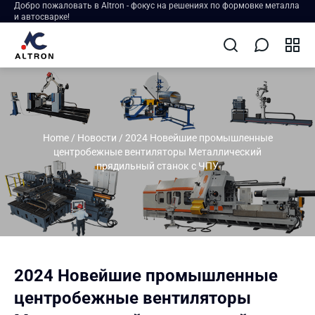
Добро пожаловать в Altron - фокус на решениях по формовке металла
и автосварке!
Home
/
Новости
/
2024 Новейшие промышленные
центробежные вентиляторы Металлический
прядильный станок с ЧПУ
2024 Новейшие промышленные
центробежные вентиляторы