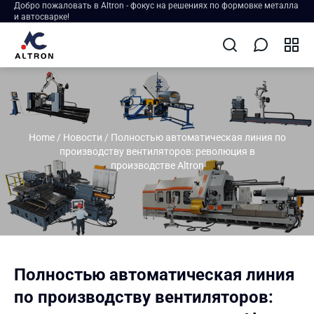
Добро пожаловать в Altron - фокус на решениях по формовке металла
и автосварке!
Home
/
Новости
/
Полностью автоматическая линия по
производству вентиляторов: революция в
производстве Altron
Полностью автоматическая линия
по производству вентиляторов: