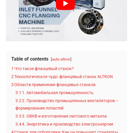
Table of contents
auto-altron
1
Что такое фланцевый станок?
2
Технологическое чудо: фланцевый станок ALTRON
3
Области применения фланцевых станков
3.1
1. Автомобильная промышленность
3.2
2. Производство промышленных вентиляторов –
формирование лопастей
3.3
3. ОВКВ и изготовление листового металла
3.4
4. Энергетика и производство электроэнергии
4
Станок для отбортовки: Как он повышает стандарты