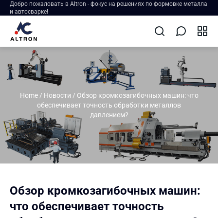
Добро пожаловать в Altron - фокус на решениях по формовке металла
и автосварке!
Home
/
Новости
/
Обзор кромкозагибочных машин: что
обеспечивает точность обработки металлов
давлением?
Обзор кромкозагибочных машин:
что обеспечивает точность