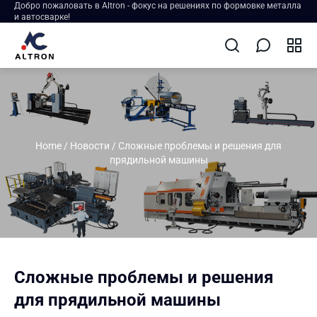
Добро пожаловать в Altron - фокус на решениях по формовке металла
и автосварке!
Home
/
Новости
/
Сложные проблемы и решения для
прядильной машины
Сложные проблемы и решения
для прядильной машины