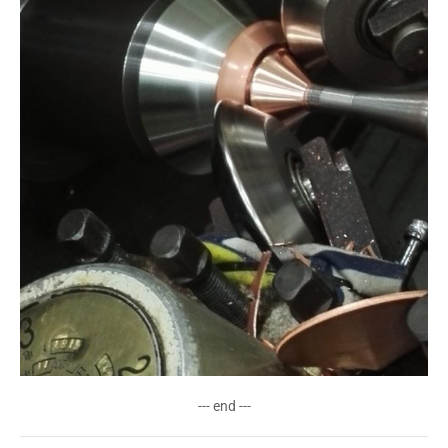
--- end ---