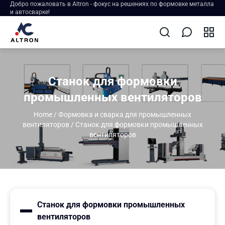
Добро пожаловать в Altron - фокус на решениях по формовке металла
и автосварке!
Станок для формовки
промышленных вентиляторов
Home
/
Формовка и сварка для промышленных
вентиляторов
/
Станок для формовки промышленных
вентиляторов
Станок для формовки промышленных
вентиляторов