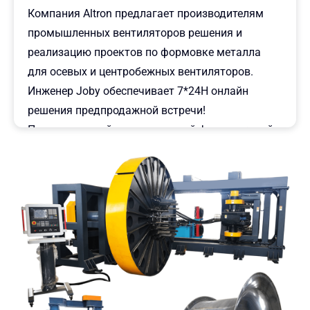
Компания Altron предлагает производителям
промышленных вентиляторов решения и
реализацию проектов по формовке металла
для осевых и центробежных вентиляторов.
Инженер Joby обеспечивает 7*24H
онлайн
решения предпродажной встречи
!
Промышленный вентиляторный формовочный
станок: Осевые и центробежные
Центробежные вентиляторы
:
вращение
металла, отбортовка, формовка корпуса
центробежного вентилятора, формовка и
штамповка крыльчатки центробежного
вентилятора, формовка корпуса центробежного
вентилятора ...
Вентиляторы Aial Flow
: Автоматическая
прокатка, пробивка отверстий, отбортовка,