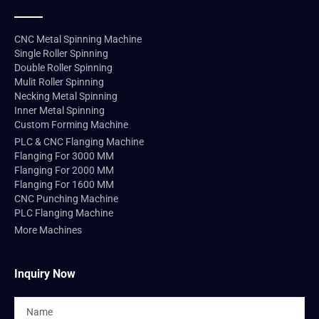
четырех роликов можно
регулировать
CNC Metal Spinning Machine
независимо;
Single Roller Spinning
Double Roller Spinning
Цифровое управление,
Mulit Roller Spinning
программа сохраняет и
Necking Metal Spinning
Inner Metal Spinning
записывает толщину
Custom Forming Machine
стенки, материал и
PLC & CNC Flanging Machine
Flanging For 3000 MM
другие параметры
Flanging For 2000 MM
Flanging For 1600 MM
различных валков, что
CNC Punching Machine
удобно для последующей
PLC Flanging Machine
More Machines
отладки производства;
Эффективность
Inquiry Now
производства на 50%
выше, чем у