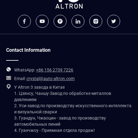
колеса
ПЛК
Диаметр
Диаметр
Толщина не
Диаметр 400-
100-2000
70-1100
более 1,5 мм
1600 мм
мм
мм
Contact Information
WhatsApp:
+86 156 2739 7226
Email:
crystal@auto-altron.com
У Altron 3 завода в Китае
1. Цзянсу, Чаншу-Завод по обработке металлов
давлением
2. Уси-завод по производству искусственного интеллекта
и визуальной сварки
3. Гуандун, Чжаоцин - завод по производству
автомобильных линий
4. Гуанчжоу - Приемная отдела продаж!