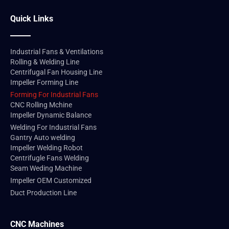
Quick Links
Прокатный станок – 4 ролика
Altron является
Industrial Fans & Ventilations
вспомогательным
Rolling & Welding Line
продуктом для формовки
Centrifugal Fan Housing Line
Impeller Forming Line
цилиндров
Forming For Industrial Fans
промышленных осевых
CNC Rolling Mchine
Impeller Dynamic Balance
вентиляторов: 4-
Welding For Industrial Fans
валковая
Gantry Auto welding
Impeller Welding Robot
гидравлическая
Centrifugle Fans Welding
прокатная машина или
Seam Weding Machine
Impeller OEM Customized
сервопрокатная машина;
Duct Production Line
Прокатное производство
стабильно, давление
CNC Machines