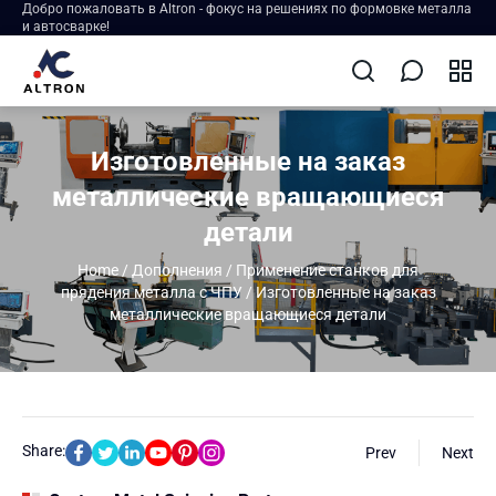
Добро пожаловать в Altron - фокус на решениях по формовке металла
и автосварке!
Изготовленные на заказ
металлические вращающиеся
детали
Home
/
Дополнения
/
Применение станков для
прядения металла с ЧПУ
/
Изготовленные на заказ
металлические вращающиеся детали
Share:
Prev
Next