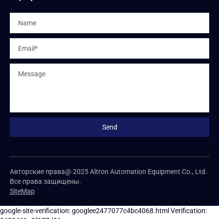
Авторские права@ 2025 Altron Automation Equipment Co., Ltd.
Все права защищены.
SiteMap
google-site-verification: googlee2477077c4bc4068.html
Verification: