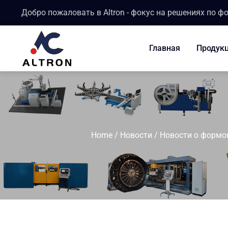
Добро пожаловать в Altron - фокус на решениях по ф
Главная
Продук
Home
/
Новости
/
Новости о формо