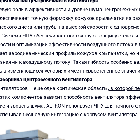
крыльчатки центробежного вентилятора
чевую роль в эффективности и уровне шума центробежных 
обеспечивает точную формовку кожухов крыльчатки из раз
ческого диска или трубы на высокой скорости с одновре
Система ЧПУ обеспечивает постоянную толщину стенок и г
ости и оптимизации эффективности воздушного потока в 
ает аэродинамический профиль кожухов крыльчатки, но и
ваниями к воздушному потоку. Такая гибкость особенно 
ь в изменяющихся условиях имеет первостепенное значени
аборника центробежного вентилятора
нтиляторов – еще одна критическая область
, в которой 
т этих компонентов зависит способность вентилятора эффе
ие и уровень шума. ALTRON использует ЧПУ для точного 
еспечивая бесшовную интеграцию с корпусом вентилятора.