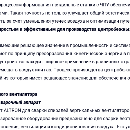
роцессом формования прядильные станки с ЧПУ обеспеч
и. Такая точность не только улучшает общий эстетическ
ь за счет уменьшения утечек воздуха и оптимизации путе
 простым и эффективным для производства центробежны
имеющие решающее значение в промышленности и системах
ют по принципу преобразования кинетической энергии в 
е устройство находит широкое применение в различных от
мещать воздух или газ. Процесс производства центробеж
й из которых имеет решающее значение для обеспечения 
ого вентилятора
сварочный аппарат
ат ALTRON для сварки спиралей вертикальных вентилятор
изированное оборудование предназначено для сварки верт
опления, вентиляции и кондиционирования воздуха. Его у