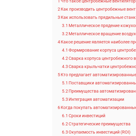
1
Что такое центробежные вентилято
2
Как производить центробежные вен
3
Как использовать прядильные станк
3.1
Металлическое прядение кожухо
3.2
Металлическое вращение воздух
4
Какое решение является наиболее п
4.1
Формирование корпуса центробе
4.2
Сварка корпуса центробежного 
4.3
Сварка крыльчатки центробежно
5
Кто предлагает автоматизированные
5.1
Поставщики автоматизированн
5.2
Преимущества автоматизирова
5.3
Интеграция автоматизации
6
Когда покупать автоматизированные
6.1
Сроки инвестиций
6.2
Стратегические преимущества
6.3
Окупаемость инвестиций (ROI)