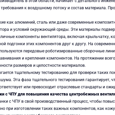
оизводитель в этой области, начинает с детального инжен
требования к воздушному потоку и состав материала. Пр
акие как алюминий, сталь или даже современные композит
ятора и условий окружающей среды. Эти материалы подвер
личные компоненты вентилятора, включая крыльчатку, кор
ной подгонки этих компонентов друг к другу. На совреме
используются передовые роботизированные сборочные лини
равнивания и крепления компонентов. На протяжении всег
чности размеров и целостности материалов.
гается тщательному тестированию для проверки таких пока
 шума. Эта фаза тщательного тестирования гарантирует, 
оответствует или превосходит отраслевые стандарты и ожи
нки с ЧПУ для повышения качества центробежных вентил
нки с ЧПУ в свой производственный процесс, чтобы повыс
но при изготовлении таких важных компонентов, как кож