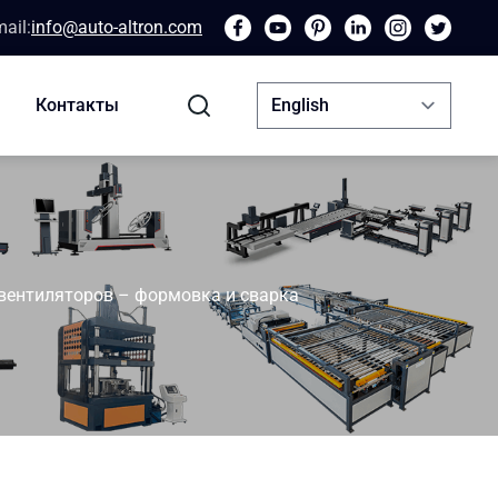
ail:
info@auto-altron.com
Контакты
вентиляторов – формовка и сварка