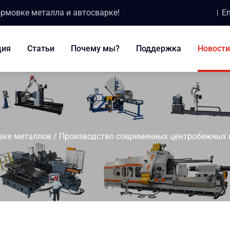
ормовке металла и автосварке!
Em
ция
Статьи
Почему мы?
Поддержка
Новости
вке металлов
/
Производство современных центробежных 