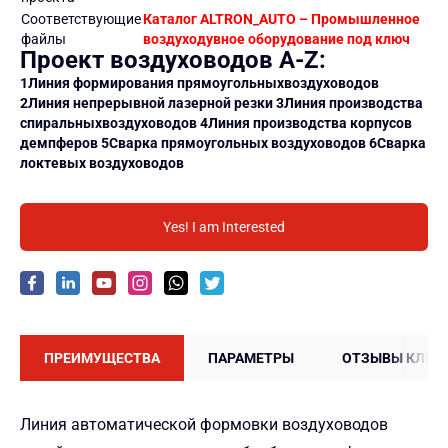
Соответствующие
Каталог ALTRON_AUTO – Промышленное
файлы
воздуходувное оборудование под ключ
Проект воздуховодов A-Z:
1Линия формирования
прямоугольных
воздуховодов
2Линия непрерывной лазерной резки
3Линия производства
спиральных
воздуховодов
4Линия производства корпусов
демпферов
5Сварка прямоугольных воздуховодов
6Сварка
локтевых воздуховодов
Yes! I am Interested
ПРЕИМУЩЕСТВА
ПАРАМЕТРЫ
ОТЗЫВЫ КЛИЕ
Линия автоматической формовки воздуховодов