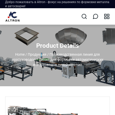
Добро пожаловать в Altron - фокус на решениях по формовке металла
и автосварке!
Product Details
Home
/
Продукция
/
Производственная линия для
воздуховодов
/
Линия для формовки автоматических
воздуховодов линейного тип