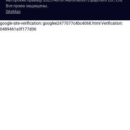
Авторские права@ 2025 Altron Automation Equipment Co., Ltd.
Все права защищены.
SiteMap
google-site-verification: googlee2477077c4bc4068.html
Verification:
0489461a3f177d36