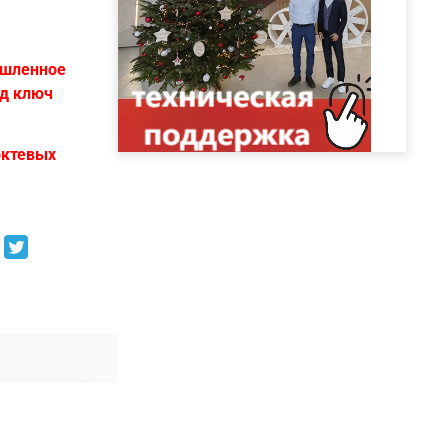
ышленное
од ключ
октевых