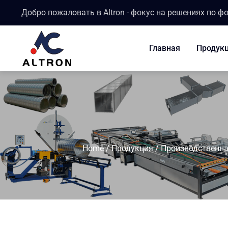
Добро пожаловать в Altron - фокус на решениях по ф
Главная
Продук
Home
/
Продукция
/
Производственна