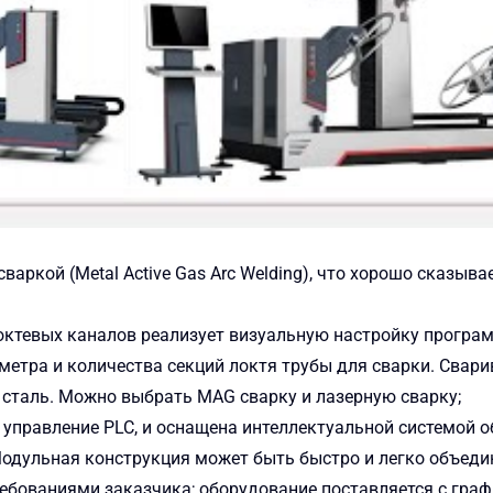
ркой (Metal Active Gas Arc Welding), что хорошо сказыва
октевых каналов реализует визуальную настройку програ
метра и количества секций локтя трубы для сварки. Свар
таль. Можно выбрать MAG сварку и лазерную сварку;
управление PLC, и оснащена интеллектуальной системой 
Модульная конструкция может быть быстро и легко объеди
ребованиями заказчика; оборудование поставляется с гра