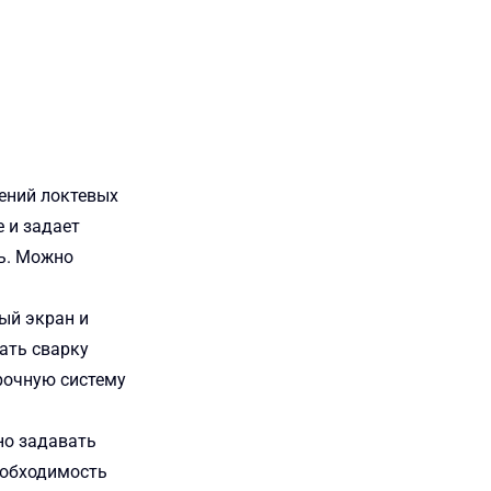
ений локтевых
 и задает
ь. Можно
ый экран и
ать сварку
рочную систему
но задавать
необходимость