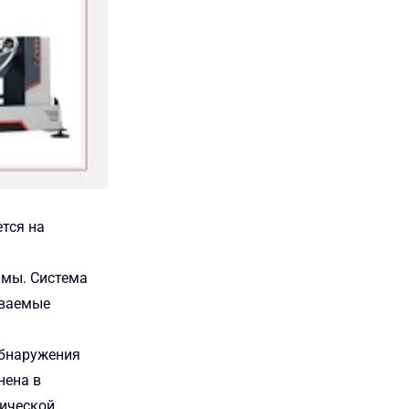
ется на
ммы. Система
иваемые
обнаружения
нена в
фической