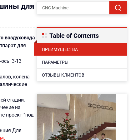
шины для
Table of Contents
о воздуховода
ппарат для
ПРЕИМУЩЕСТВА
ось: 3-13
ПАРАМЕТРЫ
ОТЗЫВЫ КЛИЕНТОВ
алов, колена
таллические
ей стадии,
учение на
те проект “под
енция Для
ем
.