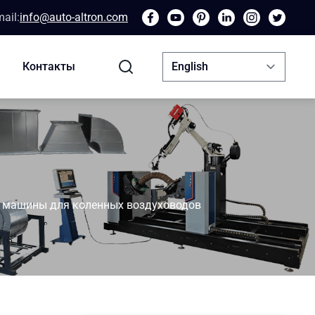
ail:
info@auto-altron.com
Контакты
 машины для коленных воздуховодов