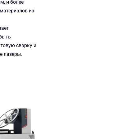
м, и более
 материалов из
вает
 быть
уговую сварку и
е лазеры.