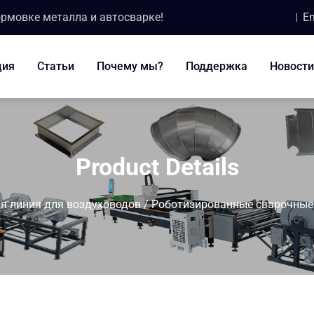
ормовке металла и автосварке!
Em
ция
Статьи
Почему мы?
Поддержка
Новости
Product Details
я линия для воздуховодов
/
Роботизированные сварочные