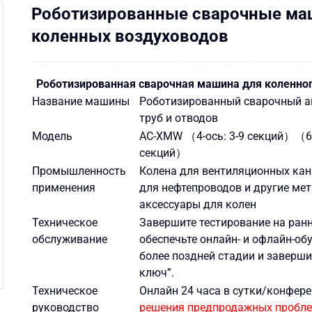
Роботизированные сварочные ма
коленных воздуховодов
Роботизированная сварочная машина для коленног
Название машины
Роботизированный сварочный а
труб и отводов
Модель
AC-XMW （4-ось: 3-9 секций）（6-
секций）
Промышленность
Колена для вентиляционных кан
применения
для нефтепроводов и другие ме
аксессуары для колен
Техническое
Завершите тестирование на ранн
обслуживание
обеспечьте онлайн- и офлайн-об
более поздней стадии и заверши
ключ”.
Техническое
Онлайн 24 часа в сутки/конфер
руководство
решения предпродажных пробл