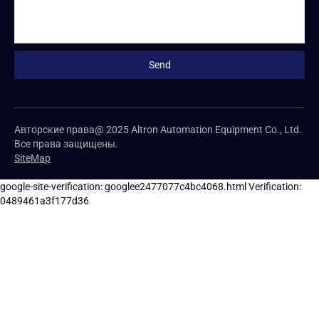
Авторские права@ 2025 Altron Automation Equipment Co., Ltd.
Все права защищены.
SiteMap
google-site-verification: googlee2477077c4bc4068.html
Verification:
0489461a3f177d36