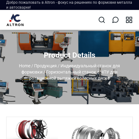
Добро пожаловать в Altron - фокус на решениях по формовке металла
и автосварке!
Product Details
Home
/
Продукция
/
Индивидуальный станок для
формовки
/
Горизонтальный станок с ЧПУ для
ротационной вытяжки колесных диско