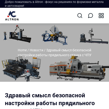
Добро пожаловать в Altron - фокус на решениях по формовке металла
и автосварке!
Home
/
Новости
/
Здравый смысл безопасной
настройки работы прядильного станка с ЧПУ
Здравый смысл безопасной
настройки работы прядильного