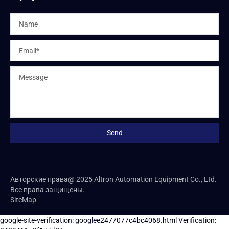
Авторские права@ 2025 Altron Automation Equipment Co., Ltd.
Все права защищены.
SiteMap
google-site-verification: googlee2477077c4bc4068.html
Verification: