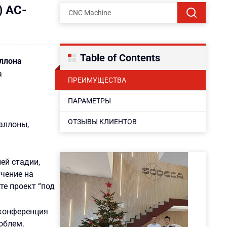
) AC-
Table of Contents
ллона
а
ПРЕИМУЩЕСТВА
ПАРАМЕТРЫ
ОТЗЫВЫ КЛИЕНТОВ
аллоны,
ей стадии,
учение на
те проект “под
-конференция
облем.