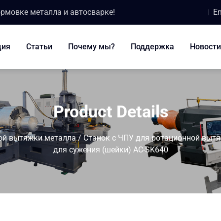
ормовке металла и автосварке!
Em
ция
Статьи
Почему мы?
Поддержка
Новости
Product Details
ной вытяжки металла
/
Станок с ЧПУ для ротационной вытя
для сужения (шейки) AC-SK640