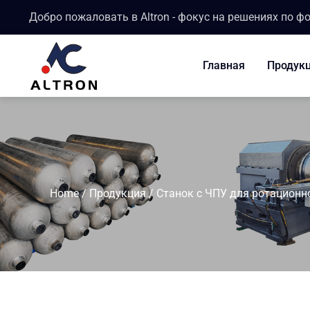
Добро пожаловать в Altron - фокус на решениях по ф
Главная
Продук
Home
/
Продукция
/
Станок с ЧПУ для ротацион