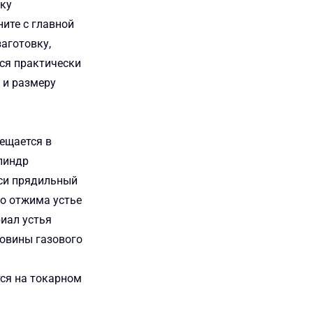
вку
ите с главной
аготовку,
ся практически
 и размеру
ещается в
линдр
оси прядильный
о отжима устье
иал устья
овины газового
ся на токарном