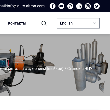
ail:
info@auto-altron.com
Контакты
жки металла с сужением (шейкой)
/
Станок с ЧПУ