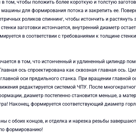
в том, чтобы положить более короткую и толстую загото
машины для формирования потока и закрепить ее. Поверн
етричных роликов спиннинг, чтобы истончить и растянуть з
тенки заготовки истончается, внутренний диаметр остает
ируется в соответствии с требованиями к толщине стенки
ается в том, что истонченный и удлиненный цилиндр пом
авная ось спроектирована как сквозная главная ось. Ци
 главной оси прядильного станка. При вращении главной 
вижения редактируется системой ЧПУ. После многократног
ормации, диаметр постепенно становится меньше, а матер
ра! Наконец, формируется соответствующий диаметр горл
 с обоих концов, и отделка и нарезка резьбы завершают
у по формированию!