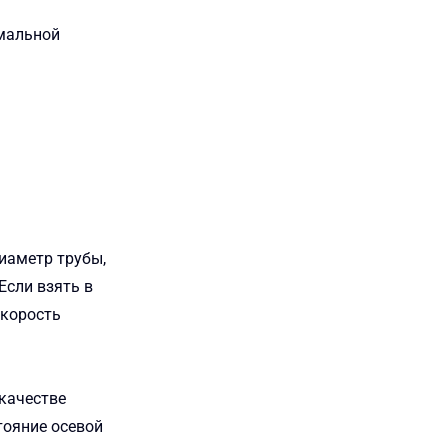
рмальной
иаметр трубы,
Если взять в
скорость
 качестве
тояние осевой