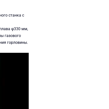
ого станка с
плава φ330 мм,
мы газового
ния горловины.