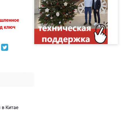
ышленное
од ключ
 в Китае